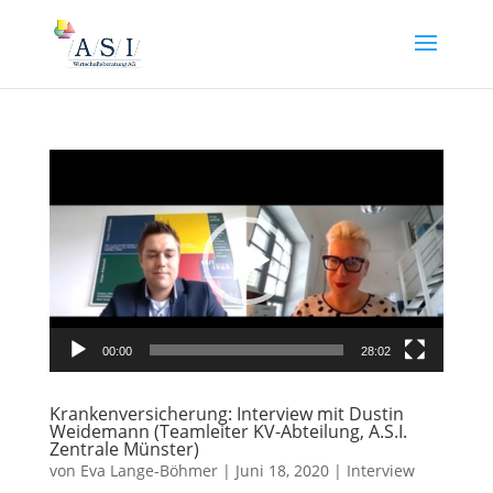
Video-
Player
00:00
28:02
Krankenversicherung: Interview mit Dustin
Weidemann (Teamleiter KV-Abteilung, A.S.I.
Zentrale Münster)
von
Eva Lange-Böhmer
|
Juni 18, 2020
|
Interview